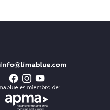
info@limablue.com
mablue es miembro de: