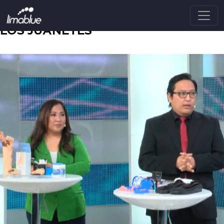
<--MARKETING--->
LOS JUANETES