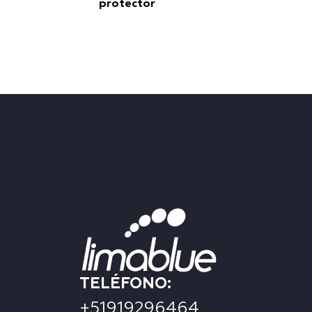
protector
TELÉFONO:
+51919296464