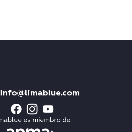
info@limablue.com
mablue es miembro de: