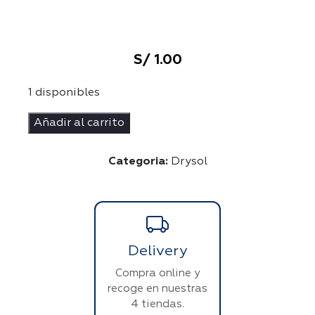
S/
1.00
1 disponibles
Prueba_Pruduccion
Añadir al carrito
cantidad
Categoria:
Drysol
Delivery
Compra online y
recoge en nuestras
4 tiendas.